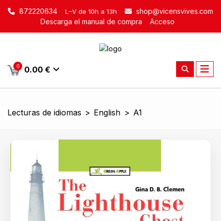
872220634
shop@vicensvives.com
L–V de 10h a 13h
Descarga el manual de compra
Acceso
0
0.00 €
Lecturas de idiomas
>
English
>
A1