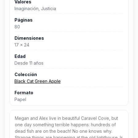
Valores
Imaginación, Justicia
Páginas
80
Dimensiones
17 x 24
Edad
Desde 11 años
Colección
Black Cat Green Apple
Formato
Papel
Megan and Alex live in beautiful Caravel Cove, but
one day something terrible happens: hundreds of
dead fish are on the beach! No one knows why.
Strange things are happening at the old lighthouse. Is