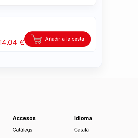
Añadir a la cesta
14.04 €
Accesos
Idioma
Catàlegs