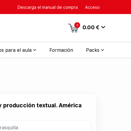
Descarga el manual de compra
Acceso
0
0.00 €
s para el aula
Formación
Packs
y producción textual. América
rasquilla