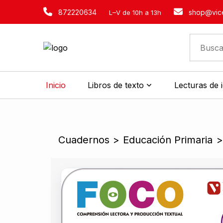
872220634
shop@vice
L–V de 10h a 13h
Inicio
Libros de texto
Lecturas de 
Cuadernos
>
Educación Primaria
>