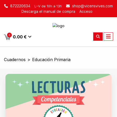
872220634
shop@vicensvives.com
L–V de 10h a 13h
Descarga el manual de compra
Acceso
0
0.00 €
Cuadernos
>
Educación Primaria