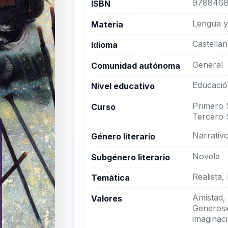
9788468
ISBN
Lengua y 
Materia
Castella
Idioma
General
Comunidad autónoma
Educació
Nivel educativo
Primero 
Curso
Tercero 
Narrativ
Género literario
Novela
Subgénero literario
Realista
Temática
Amistad,
Valores
Generosid
imaginaci