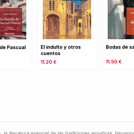
El indulto y otros
Bodas de s
 de Pascual
cuentos
11.50 €
11.20 €
s
, la literatura esencial de las tradiciones española, hisp