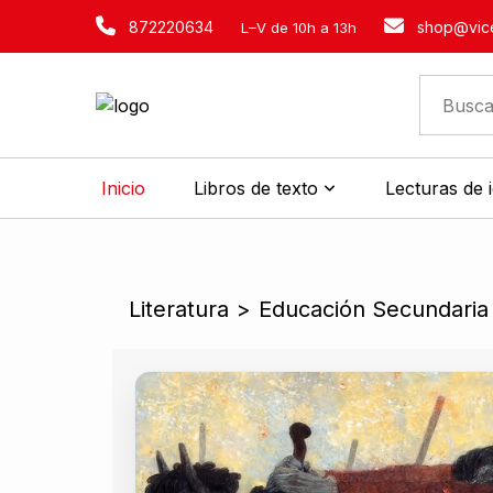
872220634
shop@vice
L–V de 10h a 13h
Inicio
Libros de texto
Lecturas de 
Literatura
>
Educación Secundaria