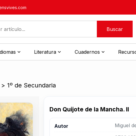
nsvives.com
Buscar
idiomas
Literatura
Cuadernos
Recurso
>
1º de Secundaria
Don Quijote de la Mancha. II
Miguel d
Autor