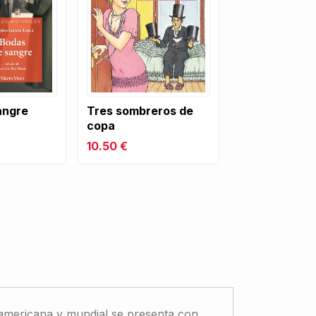
angre
Tres sombreros de
copa
10.50 €
anoamericana y mundial se presenta con