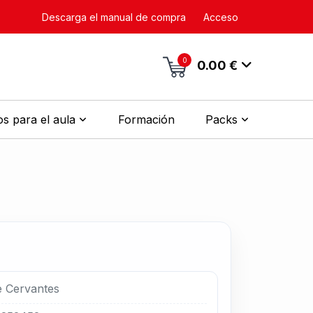
Descarga el manual de compra
Acceso
0
0.00 €
s para el aula
Formación
Packs
e Cervantes