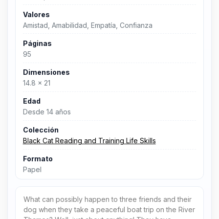
Valores
Amistad, Amabilidad, Empatía, Confianza
Páginas
95
Dimensiones
14.8 x 21
Edad
Desde 14 años
Colección
Black Cat Reading and Training Life Skills
Formato
Papel
What can possibly happen to three friends and their
dog when they take a peaceful boat trip on the River