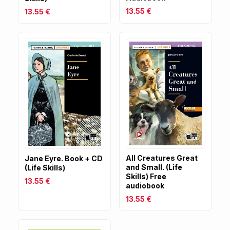
13.55 €
13.55 €
All Creatures Great
Jane Eyre. Book + CD
and Small. (Life
(Life Skills)
Skills) Free
13.55 €
audiobook
13.55 €