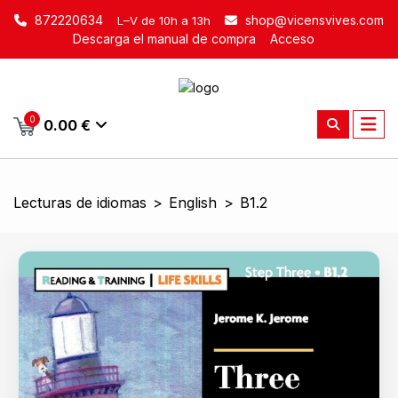
872220634
shop@vicensvives.com
L–V de 10h a 13h
Descarga el manual de compra
Acceso
0
0.00 €
Lecturas de idiomas
>
English
>
B1.2