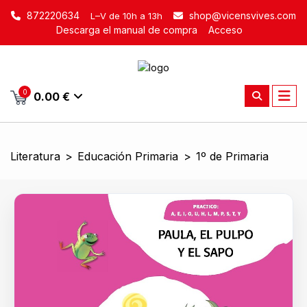
872220634
shop@vicensvives.com
L–V de 10h a 13h
Descarga el manual de compra
Acceso
0
0.00 €
Literatura
>
Educación Primaria
>
1º de Primaria