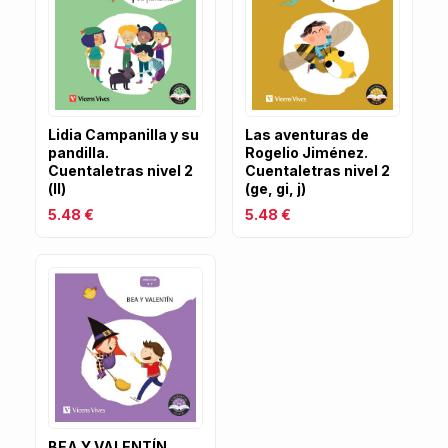
Lidia Campanilla y su
Las aventuras de
pandilla.
Rogelio Jiménez.
Cuentaletras nivel 2
Cuentaletras nivel 2
(ll)
(ge, gi, j)
5.48 €
5.48 €
BEA Y VALENTÍN.