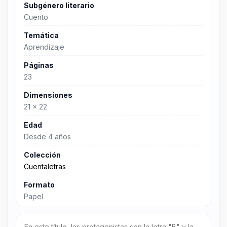
Subgénero literario
Cuento
Temática
Aprendizaje
Páginas
23
Dimensiones
21 x 22
Edad
Desde 4 años
Colección
Cuentaletras
Formato
Papel
En este título, las protagonistas son la letra "B" y la