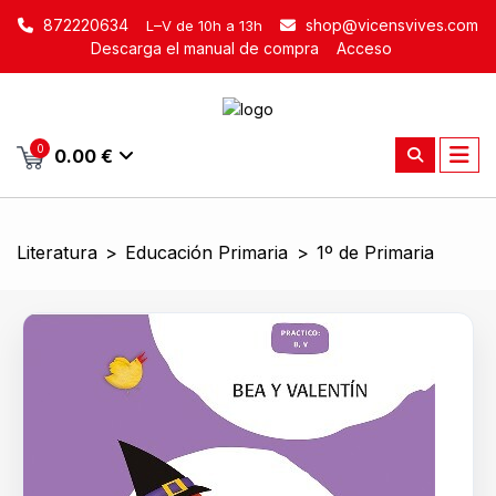
872220634
shop@vicensvives.com
L–V de 10h a 13h
Descarga el manual de compra
Acceso
0
0.00 €
Literatura
>
Educación Primaria
>
1º de Primaria