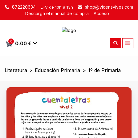
872220634
shop@vicensvives.com
L–V de 10h a 13h
Descarga el manual de compra
Acceso
0
0.00 €
Literatura
>
Educación Primaria
>
1º de Primaria