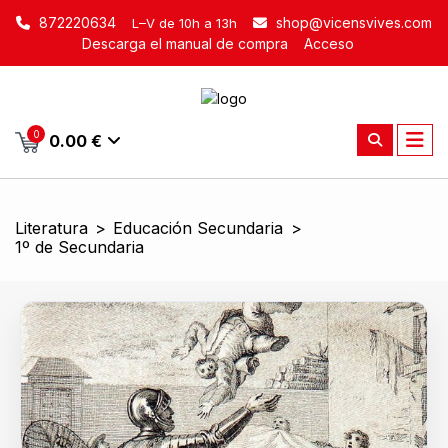
872220634
shop@vicensvives.com
L–V de 10h a 13h
Descarga el manual de compra
Acceso
0
0.00 €
Literatura
>
Educación Secundaria
>
1º de Secundaria