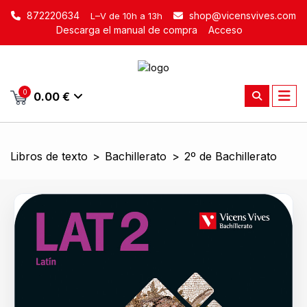
872220634
shop@vicensvives.com
L–V de 10h a 13h
Descarga el manual de compra
Acceso
0
0.00 €
Libros de texto
>
Bachillerato
>
2º de Bachillerato