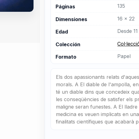
135
Páginas
16 x 22
Dimensiones
Desde 11
Edad
Col·lecc
Colección
Papel
Formato
Els dos apassionants relats d'aque
morals. A El diable de l'ampolla,
té un diable dins que concedeix qua
les conseqüències de satisfer els p
maligne seran funestes. A El lladre
medicina es veuen implicats en un
finalitats científiques que acabara