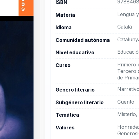
9788468
ISBN
Lengua y 
Materia
Català
Idioma
Cataluny
Comunidad autónoma
Educació
Nivel educativo
Primero 
Curso
Tercero 
de Primar
Narrativ
Género literario
Cuento
Subgénero literario
Misterio,
Temática
Honradez
Valores
Generosid