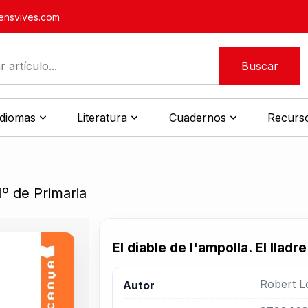
nsvives.com
Buscar
idiomas
Literatura
Cuadernos
Recurso
1º de Primaria
El diable de l'ampolla. El llad
Robert L
Autor