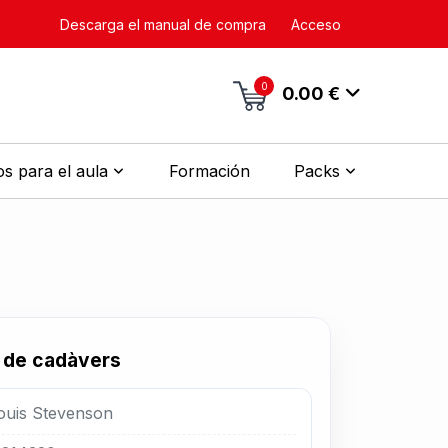
Descarga el manual de compra
Acceso
0
0.00 €
s para el aula
Formación
Packs
re de cadàvers
ouis Stevenson