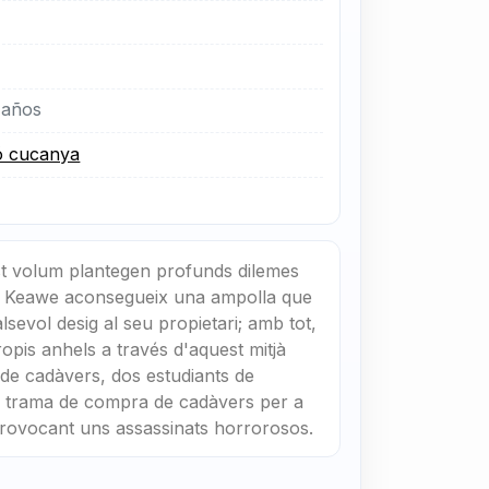
 años
ió cucanya
st volum plantegen profunds dilemes
 en Keawe aconsegueix una ampolla que
lsevol desig al seu propietari; amb tot,
ropis anhels a través d'aquest mitjà
 de cadàvers, dos estudiants de
a trama de compra de cadàvers per a
̀ provocant uns assassinats horrorosos.