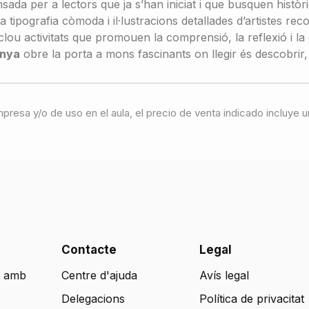
ensada per a lectors que ja s’han iniciat i que busquen hist
 tipografia còmoda i il·lustracions detallades d’artistes rec
nclou activitats que promouen la comprensió, la reflexió i la 
nya
obre la porta a mons fascinants on llegir és descobrir,
 impresa y/o de uso en el aula, el precio de venta indicado incluy
Contacte
Legal
 amb
Centre d'ajuda
Avís legal
Delegacions
Política de privacitat