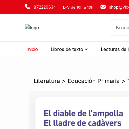
872220634
shop@vice
L–V de 10h a 13h
Inicio
Libros de texto
Lecturas de 
Literatura
>
Educación Primaria
>