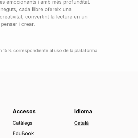
òries emocionants i amb més profunditat.
oneguts, cada llibre ofereix una
creativitat, convertint la lectura en un
 pensar i crear.
e un 15% correspondiente al uso de la plataforma
Accesos
Idioma
Catàlegs
EduBook