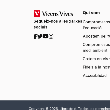
Qui som
Segueix-nos a les xarxes
Compromesos
socials
l'educació
Apostem pel f
Compromesos
medi ambient
Creiem en els 
Fidels a la nos
Accesibilidad
Copyright © 2026. Llibrestext. Todos los derecho