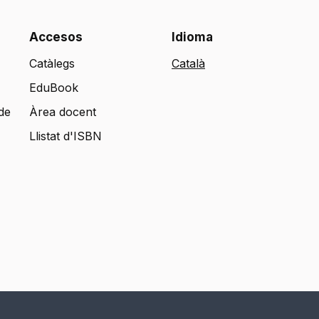
Accesos
Idioma
Catàlegs
EduBook
de
Àrea docent
Llistat d'ISBN