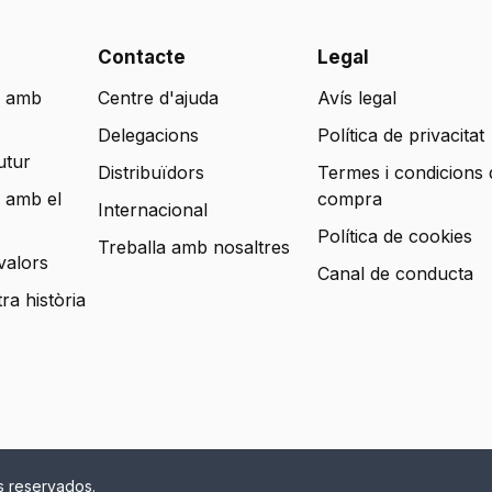
Contacte
Legal
 amb
Centre d'ajuda
Avís legal
Delegacions
Política de privacitat
utur
Distribuïdors
Termes i condicions 
 amb el
compra
Internacional
Política de cookies
Treballa amb nosaltres
valors
Canal de conducta
tra història
s reservados.