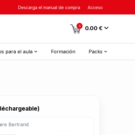
Descarga el manual de compra
Acceso
0
0.00 €
s para el aula
Formación
Packs
éléchargeable)
aire Bertrand