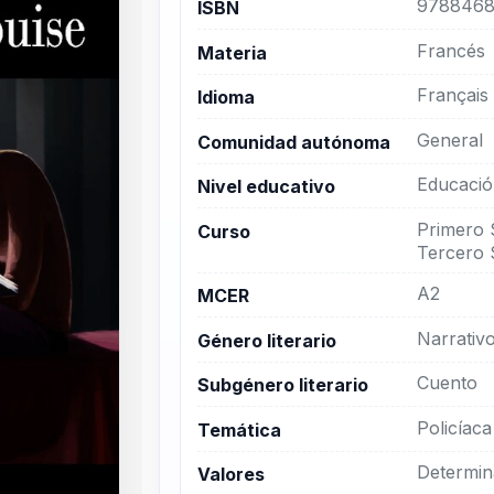
9788468
ISBN
Francés
Materia
Français
Idioma
General
Comunidad autónoma
Educació
Nivel educativo
Primero 
Curso
Tercero 
A2
MCER
Narrativ
Género literario
Cuento
Subgénero literario
Policíaca
Temática
Determin
Valores