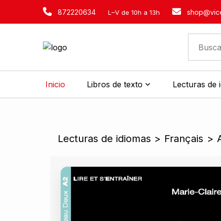
872220634
shop@vice
L–V de 10h a 13h
Inicio
Libros de texto
Lecturas de 
Lecturas de idiomas
>
Français
>