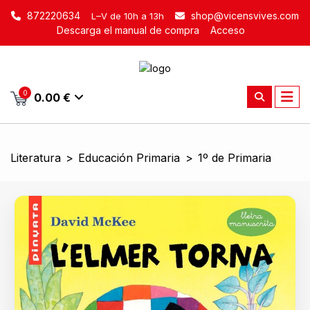
872220634
shop@vicensvives.com
L–V de 10h a 13h
Descarga el manual de compra
Acceso
0
0.00 €
Literatura
>
Educación Primaria
>
1º de Primaria