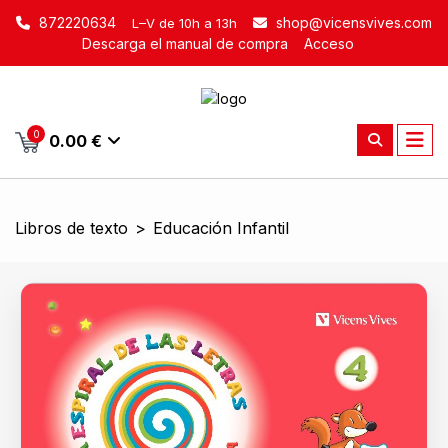
872220634
shop@vicensvives.com
L–V de 10h a 13h
Descarga el manual de compra
Acceso
0
0.00 €
Libros de texto
>
Educación Infantil