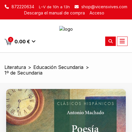
872220634
shop@vicensvives.com
L–V de 10h a 13h
Descarga el manual de compra
Acceso
0
0.00 €
Literatura
>
Educación Secundaria
>
1º de Secundaria