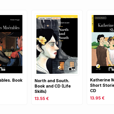
Katherine M
ables. Book
North and South.
Short Stori
Book and CD (Life
CD
Skills)
13.95 €
13.55 €