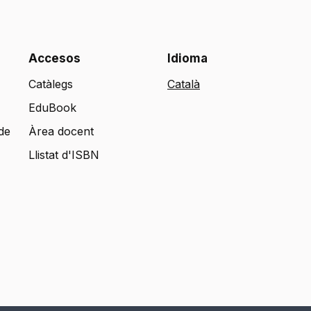
Accesos
Idioma
Catàlegs
EduBook
de
Àrea docent
Llistat d'ISBN