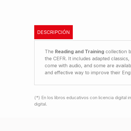
DESCRIPCIÓN
The
Reading and Training
collection b
the CEFR. It includes adapted classics, o
come with audio, and some are availabl
and effective way to improve their Engl
(*) En los libros educativos con licencia digital
digital.