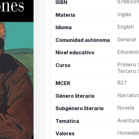
9788431
ISBN
Inglés
Materia
English
Idioma
General
Comunidad autónoma
Educació
Nivel educativo
Primero 
Curso
Tercero 
B2.1
MCER
Narrativ
Género literario
Novela
Subgénero literario
Aventur
Temática
Honesti
Valores