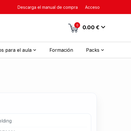
Descarga el manual de compra
Acceso
0
0.00 €
s para el aula
Formación
Packs
elding