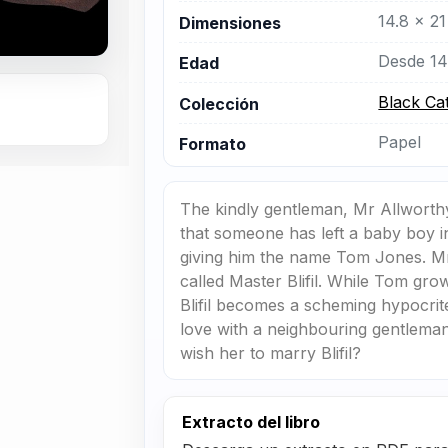
14.8 x 21
Dimensiones
Desde 14
Edad
Black Ca
Colección
Papel
Formato
The kindly gentleman, Mr Allworth
that someone has left a baby boy i
giving him the name Tom Jones. Mr 
called Master Blifil. While Tom gr
Blifil becomes a scheming hypocri
love with a neighbouring gentleman
wish her to marry Blifil?
Extracto del libro