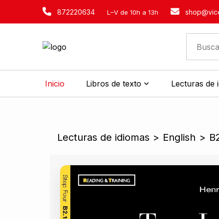
872220634
shop@vice
L–V de 10h a 13h
Inicio
Libros de texto
Lecturas de 
Lecturas de idiomas
>
English
>
B2