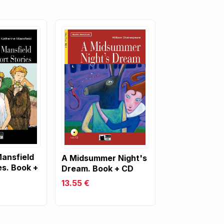
ansfield
A Midsummer Night's
es. Book +
Dream. Book + CD
13.55 €