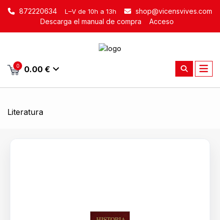
872220634
shop@vicensvives.com
L–V de 10h a 13h
Descarga el manual de compra
Acceso
0
0.00 €
Literatura