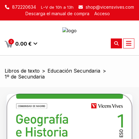
872220634
shop@vicensvives.com
L–V de 10h a 13h
Descarga el manual de compra
Acceso
0
0.00 €
Libros de texto
>
Educación Secundaria
>
1º de Secundaria