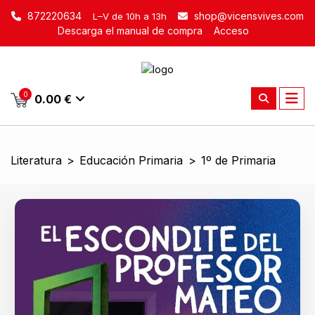
872220634
shop@vicensvives.com
L–V de 10h a 13h
Descarga el manual de compra
Acceso
0
0.00 €
Literatura
>
Educación Primaria
>
1º de Primaria