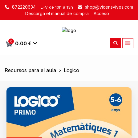
872220634
shop@vicensvives.com
L–V de 10h a 13h
Descarga el manual de compra
Acceso
0
0.00 €
Recursos para el aula
>
Logico