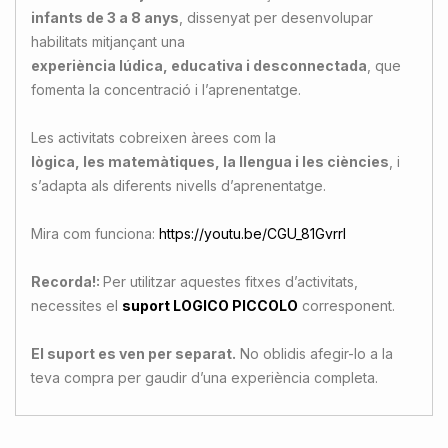
infants de 3 a 8 anys
, dissenyat per desenvolupar
habilitats mitjançant una
experiència lúdica, educativa i desconnectada
, que
fomenta la concentració i l’aprenentatge.
Les activitats cobreixen àrees com la
lògica, les matemàtiques, la llengua i les ciències
, i
s’adapta als diferents nivells d’aprenentatge.
Mira com funciona:
https://youtu.be/CGU_81GvrrI
Recorda!:
Per utilitzar aquestes fitxes d’activitats,
necessites el
suport LOGICO PICCOLO
corresponent.
El suport es ven per separat.
No oblidis afegir-lo a la
teva compra per gaudir d’una experiència completa.