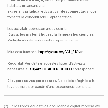
habilitats mitjançant una
experiència lúdica, educativa i desconnectada
, que
fomenta la concentració i l’aprenentatge.
Les activitats cobreixen àrees com la
lògica, les matemàtiques, la llengua i les ciències
, i
s’adapta als diferents nivells d’aprenentatge.
Mira com funciona:
https://youtu.be/CGU_81GvrrI
Recorda!:
Per utilitzar aquestes fitxes d’activitats,
necessites el
suport LOGICO PICCOLO
corresponent.
El suport es ven per separat.
No oblidis afegir-lo a la
teva compra per gaudir d’una experiència completa.
(*) En los libros educativos con licencia digital impresa y/o