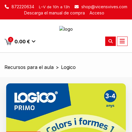
872220634
shop@vicensvives.com
L–V de 10h a 13h
Descarga el manual de compra
Acceso
0
0.00 €
Recursos para el aula
>
Logico