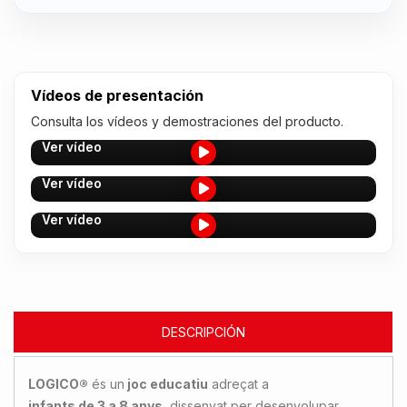
Vídeos de presentación
Consulta los vídeos y demostraciones del producto.
Ver vídeo
Ver vídeo
Ver vídeo
DESCRIPCIÓN
LOGICO®
és un
joc educatiu
adreçat a
infants de 3 a 8 anys
, dissenyat per desenvolupar