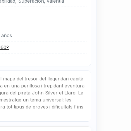
bilidad, Superación, valentía
 años
360º
 mapa del tresor del llegendari capità
a en una perillosa i trepidant aventura
ura del pirata John Silver el Llarg. La
mestratge un tema universal: les
 tot tipus de proves i dificultats f ins