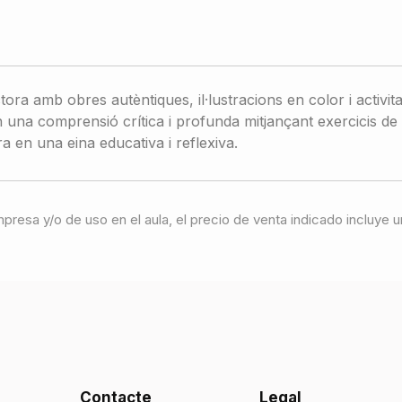
ctora amb obres autèntiques, il·lustracions en color i acti
na comprensió crítica i profunda mitjançant exercicis de loc
a en una eina educativa i reflexiva.
 impresa y/o de uso en el aula, el precio de venta indicado incluy
Contacte
Legal