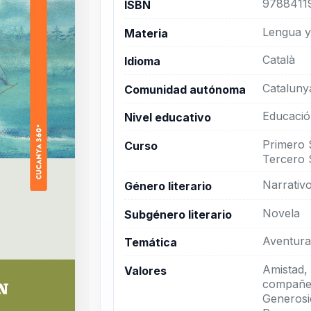
9788411
ISBN
Lengua y 
Materia
Català
Idioma
Cataluny
Comunidad autónoma
Educació
Nivel educativo
Primero 
Curso
Tercero 
Narrativ
Género literario
Novela
Subgénero literario
Aventur
Temática
Amistad,
Valores
compañer
Generosi