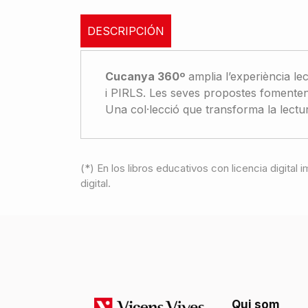
DESCRIPCIÓN
Cucanya 360º
amplia l’experiència le
i PIRLS. Les seves propostes fomenten u
Una col·lecció que transforma la lectur
(*) En los libros educativos con licencia digital
digital.
Qui som