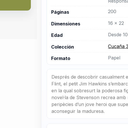
Responsa
200
Páginas
16 x 22
Dimensiones
Desde 10
Edad
Cucaña 
Colección
Papel
Formato
Després de descobrir casualment el
Flint, el petit Jim Hawkins s’embarc
en la qual sobresurt la poderosa fig
novel·la de Stevenson recrea amb 
peripècies d’un jove heroi que supera
aconseguir la maduresa.