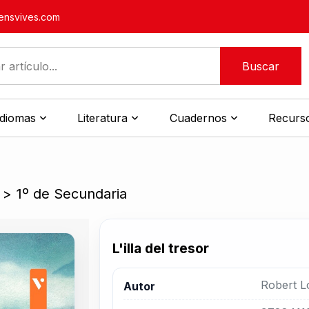
nsvives.com
Buscar
idiomas
Literatura
Cuadernos
Recurso
>
1º de Secundaria
L'illa del tresor
Robert L
Autor