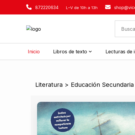
872220634
shop@vice
L–V de 10h a 13h
Inicio
Libros de texto
Lecturas de 
Literatura
>
Educación Secundaria