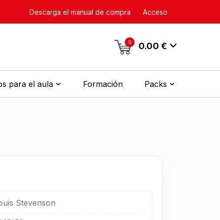
Descarga el manual de compra
Acceso
0
0.00 €
s para el aula
Formación
Packs
ouis Stevenson