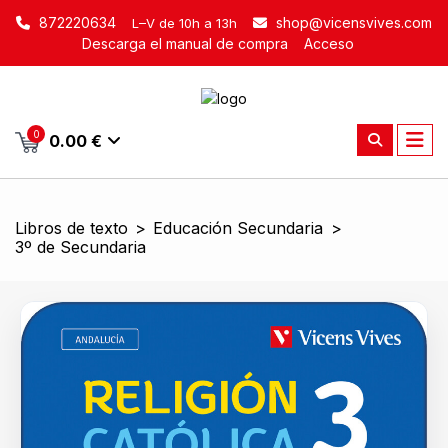
872220634
shop@vicensvives.com
L–V de 10h a 13h
Descarga el manual de compra
Acceso
0
0.00 €
Libros de texto
>
Educación Secundaria
>
3º de Secundaria