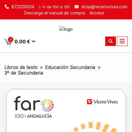
872220634
shop@vicensvives.com
L–V de 10h a 13h
Descarga el manual de compra
Acceso
0
0.00 €
Libros de texto
>
Educación Secundaria
>
3º de Secundaria