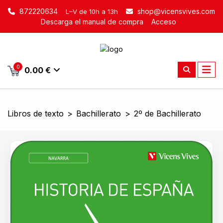
872220634
shop@vicensvives.com
L–V de 10h a 13h
Descarga el manual de compra
Acceso
0
0.00 €
Libros de texto
>
Bachillerato
>
2º de Bachillerato