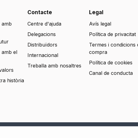
Contacte
Legal
 amb
Centre d'ajuda
Avís legal
Delegacions
Política de privacitat
utur
Distribuïdors
Termes i condicions 
 amb el
compra
Internacional
Política de cookies
Treballa amb nosaltres
valors
Canal de conducta
tra història
s reservados.