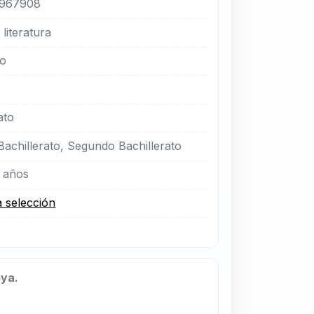
967908
literatura
no
ato
Bachillerato, Segundo Bachillerato
 años
a selección
oya.