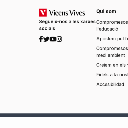
Qui som
Segueix-nos a les xarxes
Compromesos
socials
l'educació
Apostem pel f
Compromesos
medi ambient
Creiem en els 
Fidels a la nos
Accesibilidad
Copyright © 2026. Llibrestext. Todos los derecho