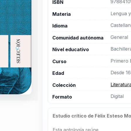
9788410
ISBN
Lengua y 
Materia
Castella
Idioma
General
Comunidad autónoma
Bachiller
Nivel educativo
Primero 
Curso
Desde 16
Edad
Literatur
Colección
Digital
Formato
Estudio crítico de Fèlix Esteso M
Esta antología reúne