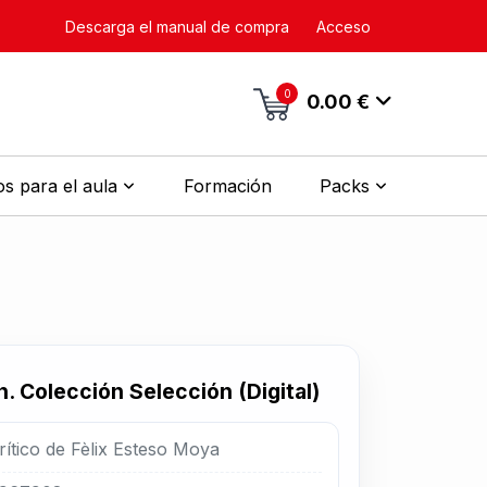
Descarga el manual de compra
Acceso
0
0.00 €
s para el aula
Formación
Packs
. Colección Selección (Digital)
rítico de Fèlix Esteso Moya