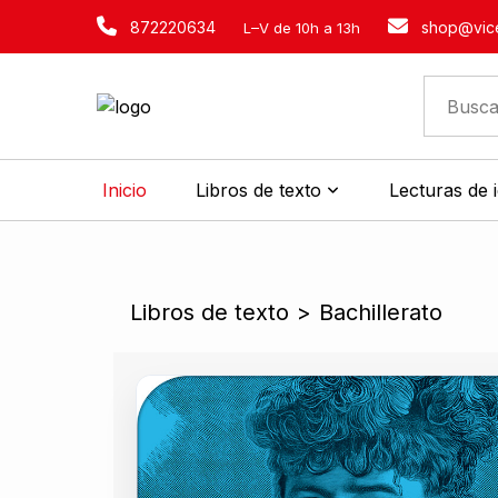
872220634
shop@vice
L–V de 10h a 13h
Inicio
Libros de texto
Lecturas de 
Libros de texto
>
Bachillerato