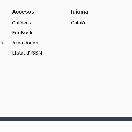
Accesos
Idioma
Catàlegs
EduBook
de
Àrea docent
Llistat d'ISBN