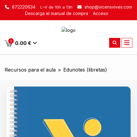
872220634
shop@vicensvives.com
L–V de 10h a 13h
Descarga el manual de compra
Acceso
0
0.00 €
Recursos para el aula
>
Edunotes (libretas)