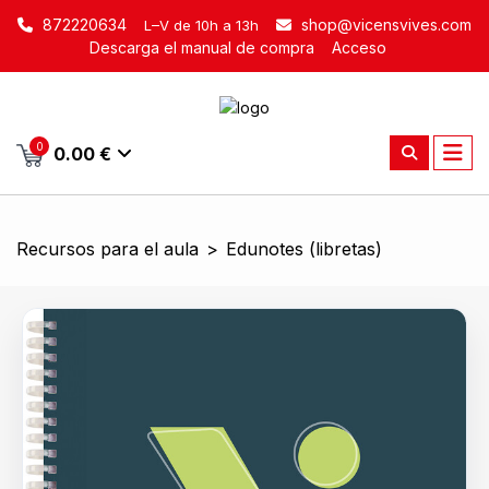
872220634
shop@vicensvives.com
L–V de 10h a 13h
Descarga el manual de compra
Acceso
0
0.00 €
Recursos para el aula
>
Edunotes (libretas)