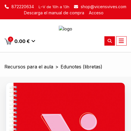
872220634
shop@vicensvives.com
L–V de 10h a 13h
Descarga el manual de compra
Acceso
0
0.00 €
Recursos para el aula
>
Edunotes (libretas)