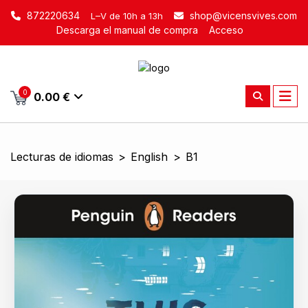
872220634
shop@vicensvives.com
L–V de 10h a 13h
Descarga el manual de compra
Acceso
0
0.00 €
Lecturas de idiomas
>
English
>
B1