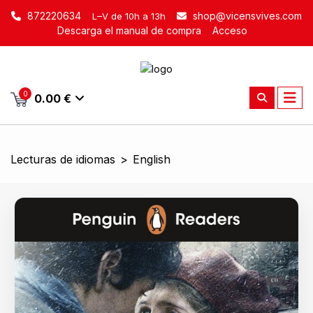
872220634
shop@vicensvives.com
L–V de 10h a 13h
Descarga el manual de compra
Acceso
0
0.00 €
Lecturas de idiomas
>
English