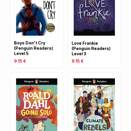
Boys Don't Cry
Love Frankie
(Penguin Readers)
(Penguin Readers)
Level 5
Level 3
9.15 €
9.15 €