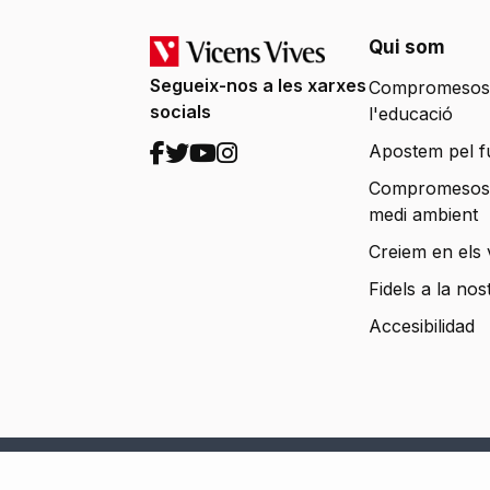
Qui som
Segueix-nos a les xarxes
Compromesos
socials
l'educació
Apostem pel f
Compromesos
medi ambient
Creiem en els 
Fidels a la nos
Accesibilidad
Copyright © 2026. Llibrestext. Todos los derecho