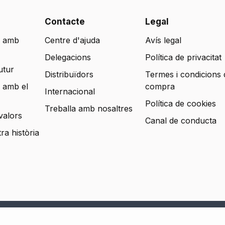
Contacte
Legal
 amb
Centre d'ajuda
Avís legal
Delegacions
Política de privacitat
utur
Distribuïdors
Termes i condicions 
 amb el
compra
Internacional
Política de cookies
Treballa amb nosaltres
valors
Canal de conducta
tra història
s reservados.