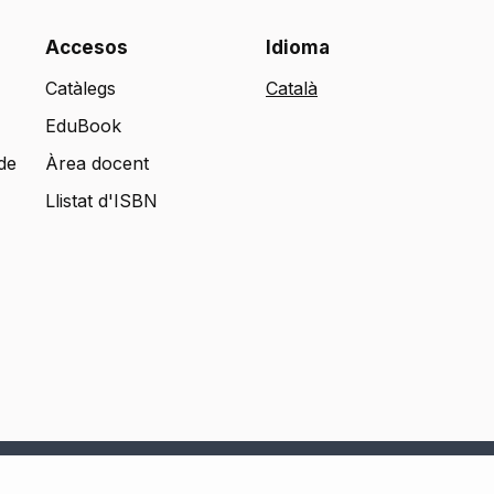
Accesos
Idioma
Catàlegs
EduBook
de
Àrea docent
Llistat d'ISBN