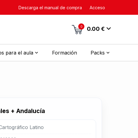
Descarga el manual de compra
Acceso
0
0.00 €
s para el aula
Formación
Packs
les + Andalucía
 Cartográfico Latino