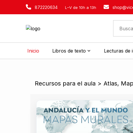
872220634
shop@vice
L–V de 10h a 13h
Inicio
Libros de texto
Lecturas de 
Recursos para el aula
>
Atlas, Ma