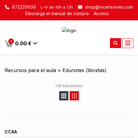
872220634
shop@vicensvives.com
L–V de 10h a 13h
Descarga el manual de compra
Acceso
0
0.00 €
Recursos para el aula > Edunotes (libretas)
136 Resultados
CCAA