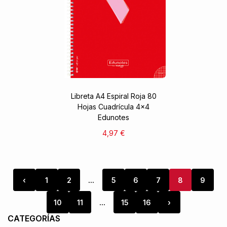
Libreta A4 Espiral Roja 80
Hojas Cuadrícula 4x4
Edunotes
4,97 €
‹
1
2
...
5
6
7
8
9
10
11
...
15
16
›
CATEGORÍAS