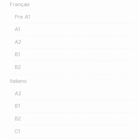
Français
Pre A1
A1
A2
B1
B2
Italiano
A2
B1
B2
C1