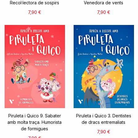
Recol·lectora de sospirs
Venedora de vents
7,90 €
7,90 €
Piruleta i Quico 9. Sabater
Piruleta i Quico 3. Dentistes
amb molta traça. Humorista
de dracs entremaliats
de formigues
7,90 €