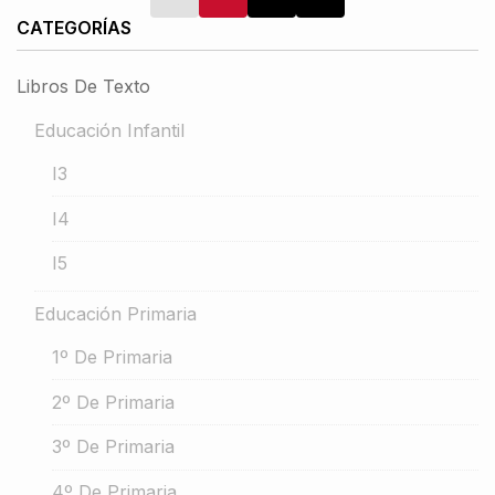
CATEGORÍAS
Libros De Texto
Educación Infantil
I3
I4
I5
Educación Primaria
1º De Primaria
2º De Primaria
3º De Primaria
4º De Primaria