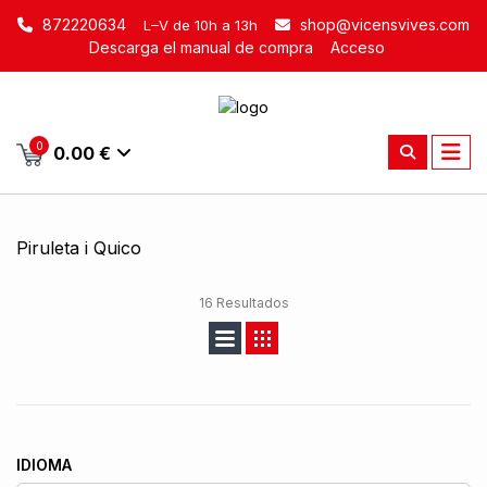
872220634
shop@vicensvives.com
L–V de 10h a 13h
Descarga el manual de compra
Acceso
0
0.00 €
Piruleta i Quico
16 Resultados
IDIOMA