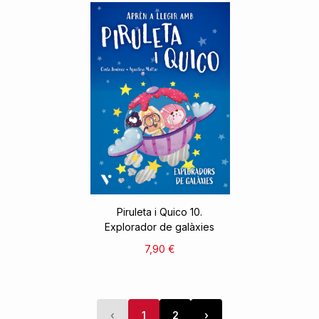
Piruleta i Quico 10.
Explorador de galàxies
7,90 €
‹
1
2
›