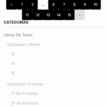
‹
1
2
...
6
7
8
9
10
11
12
13
14
15
›
CATEGORÍAS
Libros De Texto
Educación Infantil
I3
I4
I5
Educación Primaria
1º De Primaria
2º De Primaria