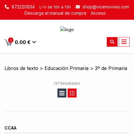
872220634
shop@vicensvives.com
L–V de 10h a 13h
Descarga el manual de compra
Acceso
0
0.00 €
Libros de texto > Educación Primaria > 3º de Primaria
131 Resultados
CCAA