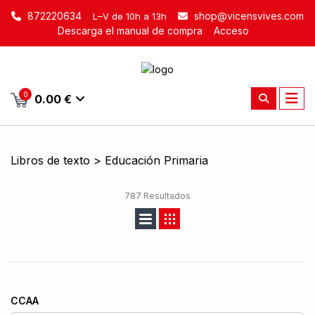
872220634
shop@vicensvives.com
L–V de 10h a 13h
Descarga el manual de compra
Acceso
0
0.00 €
Libros de texto > Educación Primaria
787 Resultados
CCAA