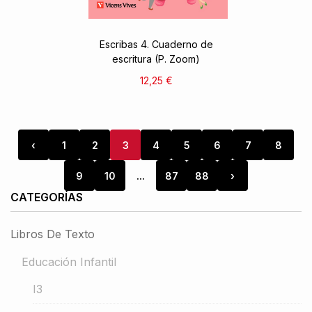
Escribas 4. Cuaderno de
escritura (P. Zoom)
12,25 €
‹
1
2
3
4
5
6
7
8
9
10
...
87
88
›
CATEGORÍAS
Libros De Texto
Educación Infantil
I3