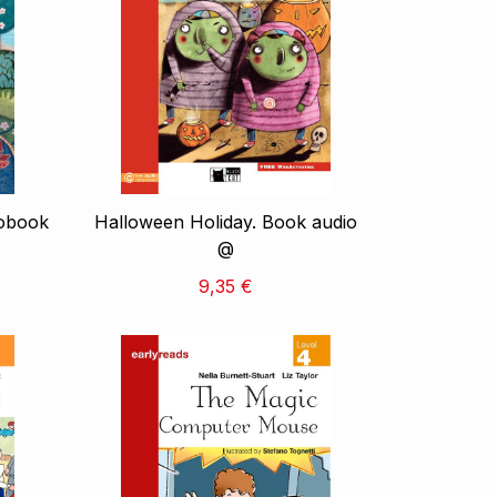
iobook
Halloween Holiday. Book audio
@
9,35 €