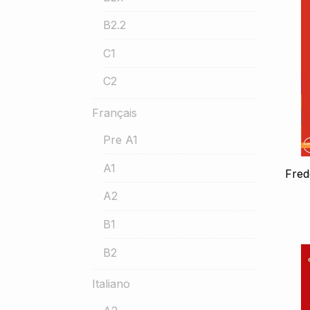
B2.2
C1
C2
Français
Pre A1
A1
Fred
A2
B1
B2
Italiano