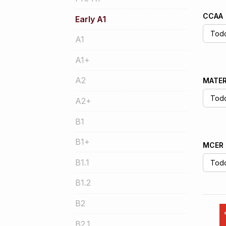
CCAA
Early A1
A1
A1+
A2
MATER
A2+
B1
B1+
MCER
B1.1
B1.2
B2
B2.1