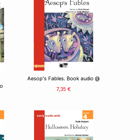
Aesop's Fables. Book audio @
io
7,35 €