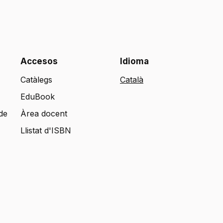
Accesos
Idioma
Catàlegs
EduBook
de
Àrea docent
Llistat d'ISBN