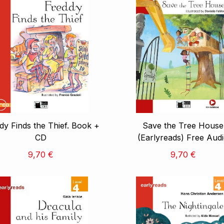
dy Finds the Thief. Book +
Save the Tree House
CD
(Earlyreads) Free Aud
9,70 €
9,70 €