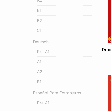
A2
B1
B2
C1
Deutsch
Drac
Pre A1
A1
A2
B1
Español Para Extranjeros
Pre A1