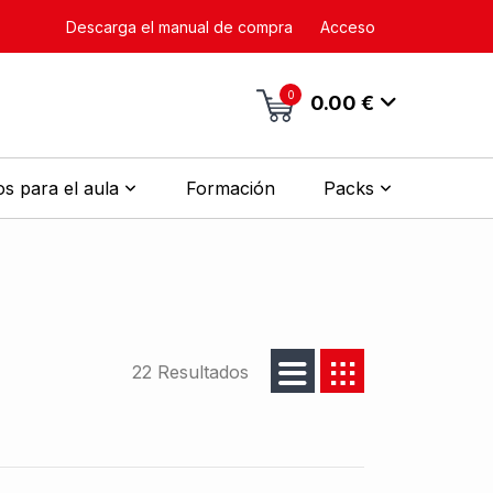
Descarga el manual de compra
Acceso
0
0.00 €
s para el aula
Formación
Packs
22 Resultados