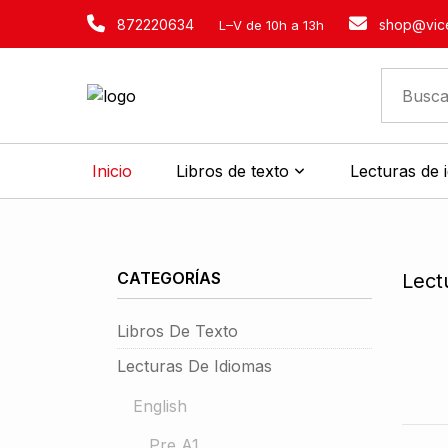
872220634
shop@vice
L–V de 10h a 13h
Inicio
Libros de texto
Lecturas de 
CATEGORÍAS
Lect
Libros De Texto
Lecturas De Idiomas
English
Pre A1