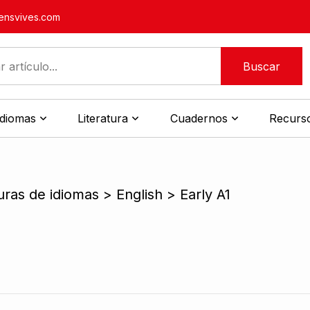
nsvives.com
Buscar
idiomas
Literatura
Cuadernos
Recurso
uras de idiomas > English > Early A1