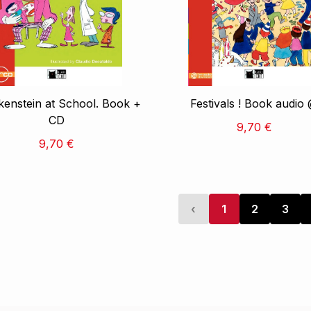
kenstein at School. Book +
Festivals ! Book audio
CD
9,70 €
9,70 €
‹
1
2
3