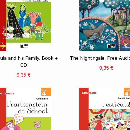
ula and his Family. Book +
The Nightingale. Free Aud
CD
9,35 €
9,35 €