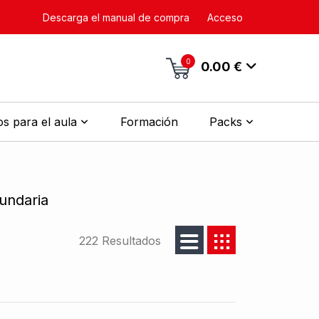
Descarga el manual de compra
Acceso
0
0.00 €
s para el aula
Formación
Packs
undaria
222 Resultados