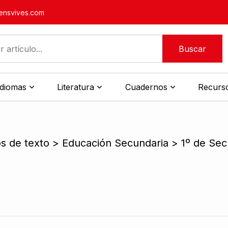
nsvives.com
Buscar
idiomas
Literatura
Cuadernos
Recurso
os de texto > Educación Secundaria > 1º de Sec