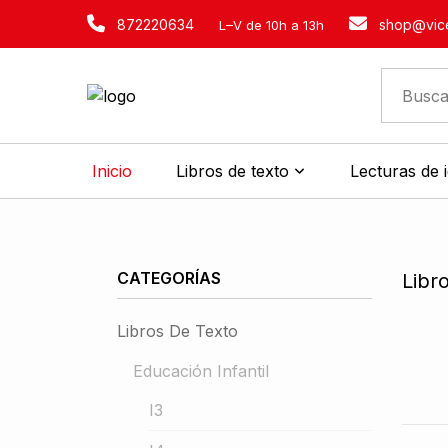
872220634
shop@vice
L–V de 10h a 13h
Inicio
Libros de texto
Lecturas de 
CATEGORÍAS
Libr
Libros De Texto
Educación Infantil
I3