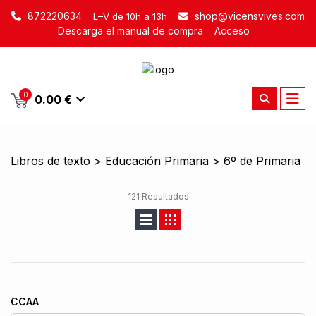
872220634
shop@vicensvives.com
L–V de 10h a 13h
Descarga el manual de compra
Acceso
0
0.00 €
Libros de texto > Educación Primaria > 6º de Primaria
121 Resultados
CCAA