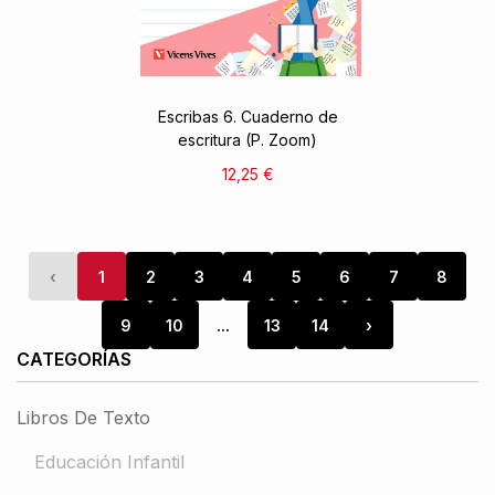
Escribas 6. Cuaderno de
escritura (P. Zoom)
12,25 €
‹
1
2
3
4
5
6
7
8
9
10
...
13
14
›
CATEGORÍAS
Libros De Texto
Educación Infantil