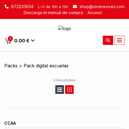
872220634
shop@vicensvives.com
L–V de 10h a 13h
Descarga el manual de compra
Acceso
0
0.00 €
Packs > Pack digital escuelas
0 Resultados
CCAA