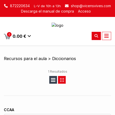
872220634
shop@vicensvives.com
L–V de 10h a 13h
Descarga el manual de compra
Acceso
0
0.00 €
Recursos para el aula > Diccionarios
1 Resultados
CCAA