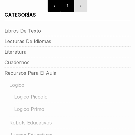
‹
1
›
CATEGORÍAS
Libros De Texto
Lecturas De Idiomas
Literatura
Cuadernos
Recursos Para El Aula
Logico
Logico Piccolo
Logico Primo
Robots Educativos
Juegos Educativos