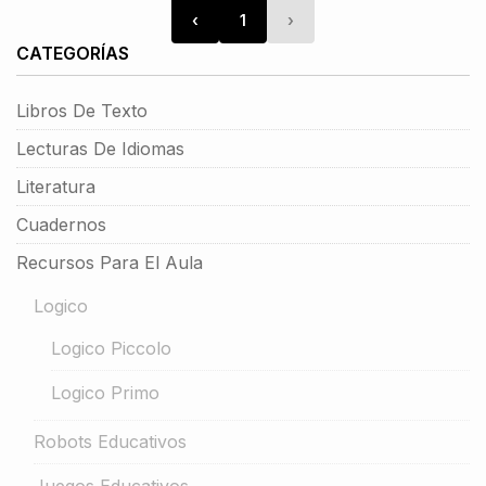
‹
1
›
CATEGORÍAS
Libros De Texto
Lecturas De Idiomas
Literatura
Cuadernos
Recursos Para El Aula
Logico
Logico Piccolo
Logico Primo
Robots Educativos
Juegos Educativos