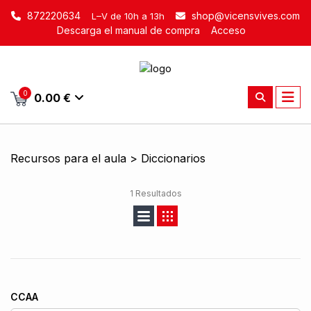
872220634
shop@vicensvives.com
L–V de 10h a 13h
Descarga el manual de compra
Acceso
0
0.00 €
Recursos para el aula > Diccionarios
1 Resultados
CCAA