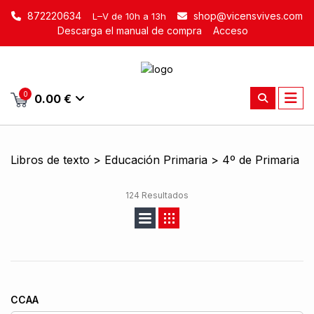
872220634
shop@vicensvives.com
L–V de 10h a 13h
Descarga el manual de compra
Acceso
0
0.00 €
Libros de texto > Educación Primaria > 4º de Primaria
124 Resultados
CCAA