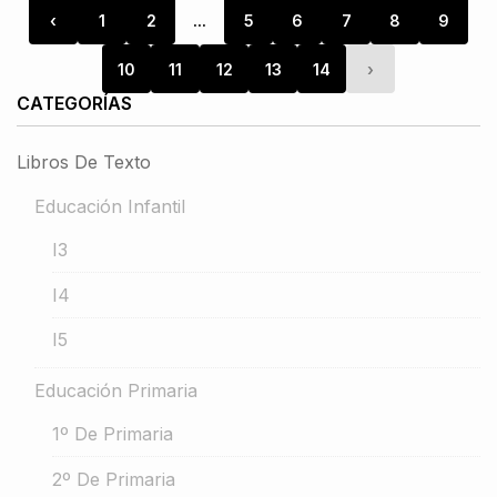
‹
1
2
...
5
6
7
8
9
10
11
12
13
14
›
CATEGORÍAS
Libros De Texto
Educación Infantil
I3
I4
I5
Educación Primaria
1º De Primaria
2º De Primaria