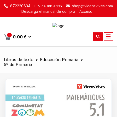
872220634
shop@vicensvives.com
L–V de 10h a 13h
Descarga el manual de compra
Acceso
0
0.00 €
Libros de texto
>
Educación Primaria
>
5º de Primaria