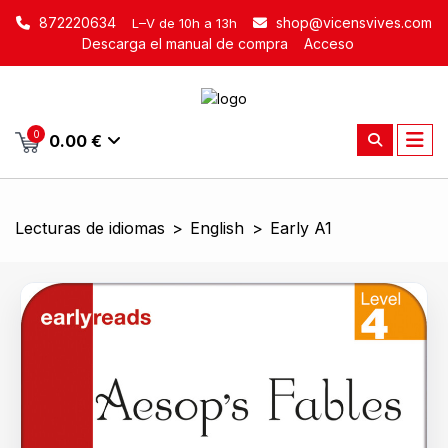
872220634
shop@vicensvives.com
L–V de 10h a 13h
Descarga el manual de compra
Acceso
0
0.00 €
Lecturas de idiomas
>
English
>
Early A1