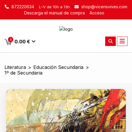
872220634
shop@vicensvives.com
L–V de 10h a 13h
Descarga el manual de compra
Acceso
0
0.00 €
Literatura
>
Educación Secundaria
>
1º de Secundaria