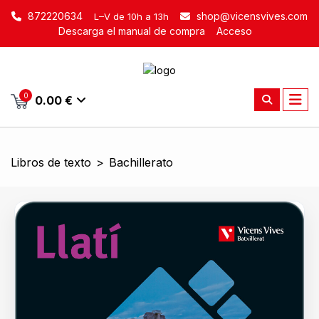
872220634
shop@vicensvives.com
L–V de 10h a 13h
Descarga el manual de compra
Acceso
0
0.00 €
Libros de texto
>
Bachillerato