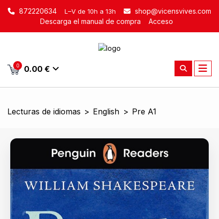
872220634
shop@vicensvives.com
L–V de 10h a 13h
Descarga el manual de compra
Acceso
0
0.00 €
Lecturas de idiomas
>
English
>
Pre A1