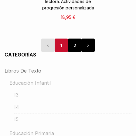
lectora. Actividades de
progresión personalizada
18,95 €
‹
1
2
›
CATEGORÍAS
Libros De Texto
Educación Infantil
I3
I4
I5
Educación Primaria