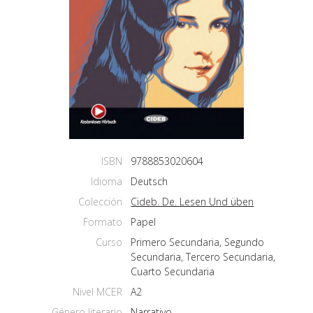
ISBN
9788853020604
Idioma
Deutsch
Colección
Cideb. De. Lesen Und üben
Formato
Papel
Curso
Primero Secundaria, Segundo
Secundaria, Tercero Secundaria,
Cuarto Secundaria
Nivel MCER
A2
Género literario
Narrativo