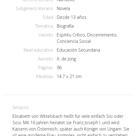
Subgénero literario
Novela
Edad
Desde 13 años
Temática
Biografía
Valores
Espíritu Crítico, Discernimiento,
Conciencia Social
Nivel educativo
Educación Secundaria
Autores
A. de Jong
Páginas
96
Medidas
14.7 x 21 cm
Sinopsis
Elisabeth von Wittelsbach heißt für viele einfach Sisi oder
Sissi. Mit 16 Jahren heiratet sie Franz Joseph I. und wird
Kaiserin von Österreich, später auch Königin von Ungarn. Sie
ist eine moderne Frau, komplex, nicht einfach zu verstehen.